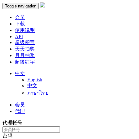
Toggle navigation
会员
下载
使用说明
API
超级积宝
天天抽奖
月月抽奖
超級紅字
中文
English
中文
ภาษาไทย
会员
代理
代理帐号
密码